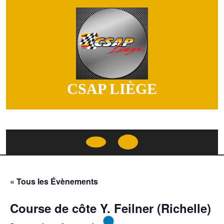
Skip
to
content
CSAP LIÈGE
Open
Button
« Tous les Évènements
Course de côte Y. Feilner (Richelle)