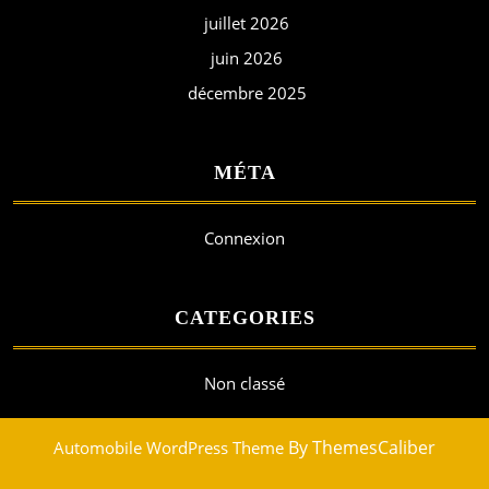
juillet 2026
n
e
juin 2026
m
décembre 2025
e
n
MÉTA
t
s
Connexion
CATEGORIES
Non classé
By ThemesCaliber
Automobile WordPress Theme