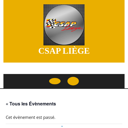
Skip
to
content
CSAP LIÈGE
Open
Button
« Tous les Évènements
Cet évènement est passé.