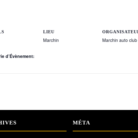
LS
LIEU
ORGANISATEU
Marchin
Marchin auto club
rie d’Évènement:
HIVES
MÉTA