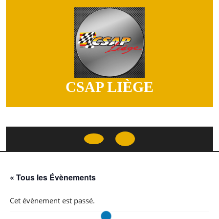
Skip
to
content
CSAP LIÈGE
Open
Button
« Tous les Évènements
Cet évènement est passé.